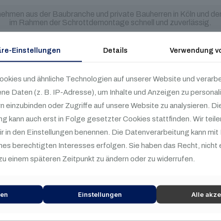
ehmen aus der Baubranche und private Bauherren in Köln und der 
im Rahmen der Schrottdemontage schnell und zuverlässig.
äre-Einstellungen
Details
Verwendung v
age in Köln und
okies und ähnliche Technologien auf unserer Website und verarb
 Daten (z. B. IP-Adresse), um Inhalte und Anzeigen zu personal
nehmen aus der Baubranche und private Bauherren in Köln und der
rn einzubinden oder Zugriffe auf unsere Website zu analysieren. Di
zuverlässig. Von der allgemeinen Planung über die Zerlegung bi
g kann auch erst in Folge gesetzter Cookies stattfinden. Wir teil
wir in den Einstellungen benennen. Die Datenverarbeitung kann mit I
 Schrottart, Aufwand der Demontage bzw. Schrottzerlegung bere
nes berechtigten Interesses erfolgen. Sie haben das Recht, nicht 
 Schrottmenge und Schrottart kann die Demontage und Abholung fü
 zu einem späteren Zeitpunkt zu ändern oder zu widerrufen.
einem fairen Preis.
w. stellen Sie eine Anfrage über die Anfrageformular. Wir melden u
nen
Einstellungen
Alle akze