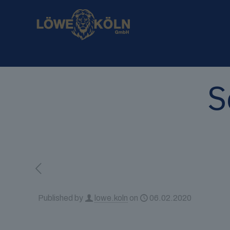
S
Published by
lowe.koln
on
06.02.2020