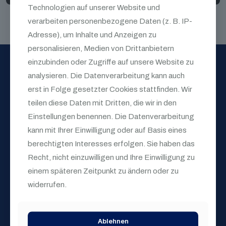
Technologien auf unserer Website und
verarbeiten personenbezogene Daten (z. B. IP-
Adresse), um Inhalte und Anzeigen zu
personalisieren, Medien von Drittanbietern
einzubinden oder Zugriffe auf unsere Website zu
analysieren. Die Datenverarbeitung kann auch
erst in Folge gesetzter Cookies stattfinden. Wir
teilen diese Daten mit Dritten, die wir in den
Einstellungen benennen. Die Datenverarbeitung
+ 491722709489
kann mit Ihrer Einwilligung oder auf Basis eines
info@containerloewe.de
berechtigten Interesses erfolgen. Sie haben das
Recht, nicht einzuwilligen und Ihre Einwilligung zu
Bauschutt, Sperrmüll & Gartenabfälle entsorgen.
einem späteren Zeitpunkt zu ändern oder zu
Faire Preise, flexible Größen und schnelle Lieferung in ganz
widerrufen.
Köln.
Ablehnen