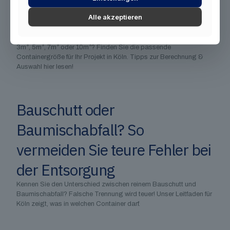
Alle akzeptieren
Containergrößen im Vergleich: Welchen
Container brauche ich für mein Projekt?
3m³, 5m³, 7m³ oder 10m³? Finden Sie die passende
Containergröße für Ihr Projekt in Köln. Tipps zur Berechnung &
Auswahl hier lesen!
Bauschutt oder
Baumischabfall? So
vermeiden Sie teure Fehler bei
der Entsorgung
Kennen Sie den Unterschied zwischen reinem Bauschutt und
Baumischabfall? Falsche Trennung wird teuer! Unser Leitfaden für
Köln zeigt, was in welchen Container darf.