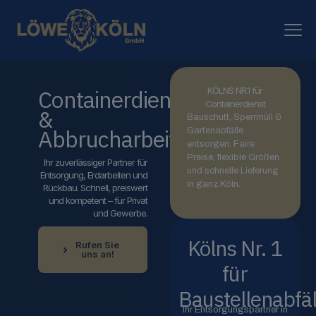
Containerdienst
KÖLNS NR.1 für
Containerdienst
&
Bauschutt, Sperrmüll &
Abbrucharbeiten
Gartenabfälle
entsorgen. Faire
Preise, flexible Größen
Ihr zuverlässiger Partner für
und schnelle Lieferung
Entsorgung, Erdarbeiten und
in ganz Köln.
Rückbau. Schnell, preiswert
und kompetent – für Privat
und Gewerbe.
Kölns Nr. 1
Rufen Sie
uns an!
für
Baustellenabfäl
Ihr Entsorgungspartner in