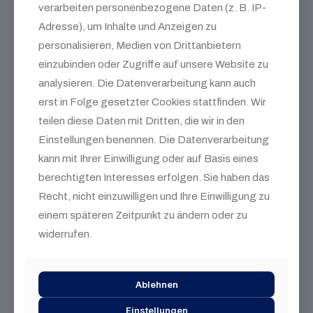
Abbruch, Rückbau und Containerdienst in
verarbeiten personenbezogene Daten (z. B. IP-
Köln. Ob Ihr Anliegen privater oder
Adresse), um Inhalte und Anzeigen zu
gewerblicher Natur ist: Wir arbeiten
personalisieren, Medien von Drittanbietern
preiswert, zuverlässig und schnell. Wir
einzubinden oder Zugriffe auf unsere Website zu
bieten sowohl Vollabbruch (bis zum
analysieren. Die Datenverarbeitung kann auch
Fundament) als auch Teilabbruch an. Nach
erst in Folge gesetzter Cookies stattfinden. Wir
dem Abbruch werden alle Materialien
teilen diese Daten mit Dritten, die wir in den
sortiert und vorschriftsmäßig entsorgt.
Einstellungen benennen. Die Datenverarbeitung
kann mit Ihrer Einwilligung oder auf Basis eines
berechtigten Interesses erfolgen. Sie haben das
Recht, nicht einzuwilligen und Ihre Einwilligung zu
einem späteren Zeitpunkt zu ändern oder zu
widerrufen.
Was ist
neu
Ablehnen
Einstellungen